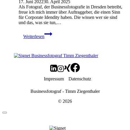
17. Juni 2022
30. April 2025
Als Fotograf, der Businessfotografie in Dresden betreibt,
freue ich mich immer über Auftraggeber, die einen Sinn
für Corporate Idendity haben. Die wissen wer sie sind
und das, was sie tun,…
Portraits
Weiterlesen
von
Mitarbeitenden
der
Dresdner
Philharmonie
//
Businessfotografie
in
Impressum
Datenschutz
Dresden
Businessfotograf - Timm Ziegenthaler
© 2026