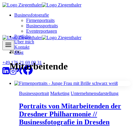
Zum
Inhalt
Businessfotografie
springen
Firmenportraits
Businessportraits
Eventreportagen
Portfolio
Über mich
Kontakt
Blog
+49 176 21 69 09 31
Mitarbeitende
Businessportrait
Marketing
Unternehmensdarstellung
Portraits von Mitarbeitenden der
Dresdner Philharmonie //
Businessfotografie in Dresden