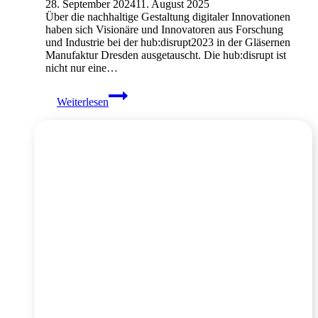
28. September 2024
11. August 2025
Über die nachhaltige Gestaltung digitaler Innovationen
haben sich Visionäre und Innovatoren aus Forschung
und Industrie bei der hub:disrupt2023 in der Gläsernen
Manufaktur Dresden ausgetauscht. Die hub:disrupt ist
nicht nur eine…
Event-
Weiterlesen
Reportage
von
der
hub:disrupt
2023
//
Eventfotograf
in
Dresden