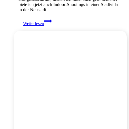
biete ich jetzt auch Indoor-Shootings in einer Stadtvilla
in der Neustadt…
Meine
Weiterlesen
Location
für
Ihre
Businessportraits
in
Dresden