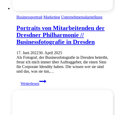
Businessportrait
Marketing
Unternehmensdarstellung
Portraits von Mitarbeitenden der
Dresdner Philharmonie //
Businessfotografie in Dresden
17. Juni 2022
30. April 2025
Als Fotograf, der Businessfotografie in Dresden betreibt,
freue ich mich immer über Auftraggeber, die einen Sinn
für Corporate Idendity haben. Die wissen wer sie sind
und das, was sie tun,…
Portraits
Weiterlesen
von
Mitarbeitenden
der
Dresdner
Philharmonie
//
Businessfotografie