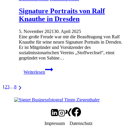
Signature Portraits von Ralf
Knauthe in Dresden
5. November 2021
30. April 2025
Eine große Freude war mir die Beauftragung von Ralf
Knauthe für seine neuen Signature Portraits in Dresden.
Er ist Mitgründer und Vorsitzender des
sozialmissionarischen Vereins „Stoffwechsel“, einst
gegründet von Sabine…
Signature
Weiterlesen
Portraits
von
Ralf
Seitennavigation
Nächste
1
2
3
…
8
Knauthe
Seite
in
Dresden
Impressum
Datenschutz