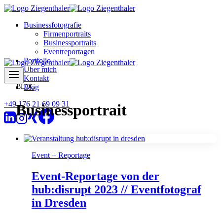
Zum
Inhalt
Businessfotografie
springen
Firmenportraits
Businessportraits
Eventreportagen
Portfolio
Über mich
Kontakt
Blog
+49 176 21 69 09 31
Businessportrait
Event + Reportage
Event-Reportage von der
hub:disrupt 2023 // Eventfotograf
in Dresden