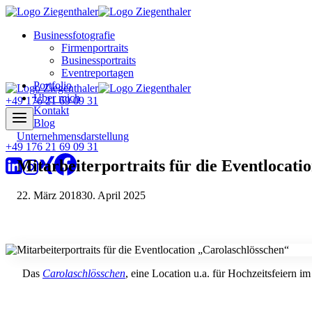
Zum
Inhalt
Businessfotografie
springen
Firmenportraits
Businessportraits
Eventreportagen
Portfolio
Über mich
+49 176 21 69 09 31
Kontakt
Blog
Unternehmensdarstellung
+49 176 21 69 09 31
Mitarbeiterportraits für die Eventlocati
22. März 2018
30. April 2025
Das
Carolaschlösschen
, eine Location u.a. für Hochzeitsfeiern 