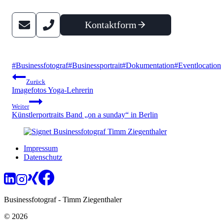
Kontaktform
Schlagworte:
#
Businessfotograf
#
Businessportrait
#
Dokumentation
#
Eventlocation
Beitragsnavigation
Zurück
Imagefotos Yoga-Lehrerin
Weiter
Künstlerportraits Band „on a sunday“ in Berlin
Impressum
Datenschutz
Businessfotograf - Timm Ziegenthaler
© 2026