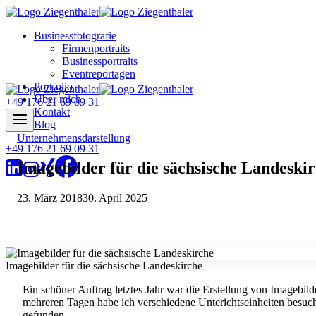
Zum
Inhalt
Businessfotografie
springen
Firmenportraits
Businessportraits
Eventreportagen
Portfolio
Über mich
+49 176 21 69 09 31
Kontakt
Blog
Unternehmensdarstellung
+49 176 21 69 09 31
Imagebilder für die sächsische Landeski
23. März 2018
30. April 2025
Imagebilder für die sächsische Landeskirche
Ein schöner Auftrag letztes Jahr war die Erstellung von Imagebilde
mehreren Tagen habe ich verschiedene Unterichtseinheiten besuch
gefunden.