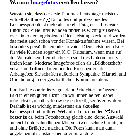
Warum
Imagefotos
erstellen lassen?
Wussten sie, dass der erste Eindruck heutzutage meistens
virtuell stattfindet? Ein gutes und professionelles
Businessportrait ist mehr als nur ein Foto, es ist Ihr erster
Eindruck! Viele Ihrer Kunden finden es wichtig zu sehen,
wer hinter der angebotenen Dienstleistung steckt und wollen
das meist auch schon vor der Kontaktaufnahme wissen. Bei
besonders persönlichen oder privaten Dienstleistungen ist es
für viele Kunden sogar ein K.O.-Kriterium, wenn man auf
der Website kein freundliches Gesicht des Unternehmers
finden kann. Moderne Imagefotos eilen als „Bildbotschaft“
voraus und öffnen Türen bei den Entscheidern der
Arbeitgeber. Sie schaffen außerdem Sympathie, Klarheit und
Orientierung in der geschäftlichen Kommunikation.
Ihre Businessportraits zeigen dem Betrachter ihr äusseres
Bild in einem guten Licht. Ich will ihnen helfen, dabei
möglichst sympathisch sowie gleichzeitig seriös zu wirken.
Deshalb ist es wichtig mindestens ein aktuelles
Businessportrait in Ihren Webauftritt einzubinden. Noch
besser ist es, beim Fotoshooting gleich eine kleine Auswahl
an leicht unterschiedlichen Motiven (wechselnde Outfits, mit
und ohne Brille) zu machen. Die Fotos kann man dann
gegebenenfalls austauschen oder für andere