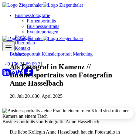
Zum
Inhalt
Businessfotografie
springen
Firmenportraits
Businessportraits
Eventreportagen
Portfolio
Über mich
Kontakt
Blog
Businessportrait
Künstlerportrait
Marketing
+49 176 21 69 09 31
Als Fotograf in Kamenz //
Businessportraits von Fotografin
Anne Hasselbach
20. Juli 2018
30. April 2025
Businessportraits von Fotografin Anne Hasselbach
Die liebe Kollegin Anne Hasselbach hat ein Fotostudio in