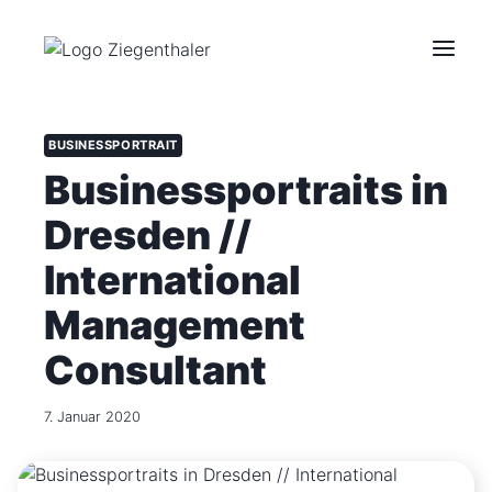
Zum
Inhalt
springen
BUSINESSPORTRAIT
Businessportraits in
Dresden //
International
Management
Consultant
7. Januar 2020