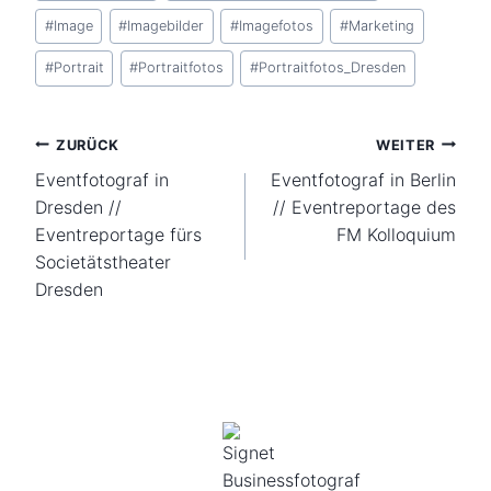
#
Image
#
Imagebilder
#
Imagefotos
#
Marketing
#
Portrait
#
Portraitfotos
#
Portraitfotos_Dresden
Beitragsnavigation
ZURÜCK
WEITER
Eventfotograf in
Eventfotograf in Berlin
Dresden //
// Eventreportage des
Eventreportage fürs
FM Kolloquium
Societätstheater
Dresden